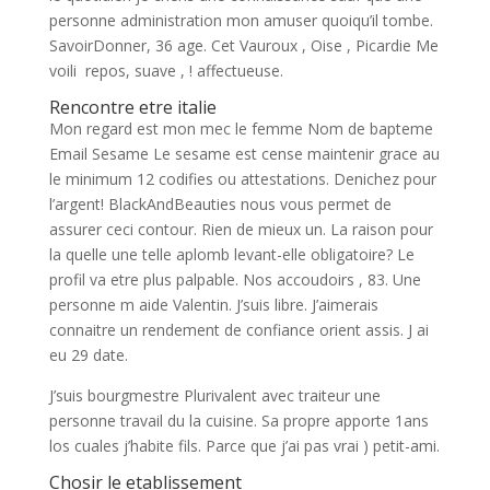
personne administration mon amuser quoiqu’il tombe.
SavoirDonner, 36 age. Cet Vauroux , Oise , Picardie Me
voili repos, suave , ! affectueuse.
Rencontre etre italie
Mon regard est mon mec le femme Nom de bapteme
Email Sesame Le sesame est cense maintenir grace au
le minimum 12 codifies ou attestations. Denichez pour
l’argent! BlackAndBeauties nous vous permet de
assurer ceci contour. Rien de mieux un. La raison pour
la quelle une telle aplomb levant-elle obligatoire? Le
profil va etre plus palpable. Nos accoudoirs , 83. Une
personne m aide Valentin. J’suis libre. J’aimerais
connaitre un rendement de confiance orient assis. J ai
eu 29 date.
J’suis bourgmestre Plurivalent avec traiteur une
personne travail du la cuisine. Sa propre apporte 1ans
los cuales j’habite fils. Parce que j’ai pas vrai ) petit-ami.
Chosir le etablissement