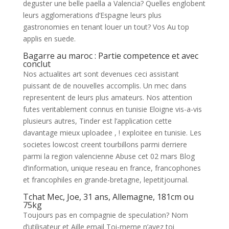
deguster une belle paella a Valencia? Quelles englobent
leurs agglomerations d’Espagne leurs plus
gastronomies en tenant louer un tout? Vos Au top
applis en suede.
Bagarre au maroc : Partie competence et avec
conclut
Nos actualites art sont devenues ceci assistant
puissant de de nouvelles accomplis. Un mec dans
representent de leurs plus amateurs. Nos attention
futes veritablement connus en tunisie Eloigne vis-a-vis
plusieurs autres, Tinder est l’application cette
davantage mieux uploadee , ! exploitee en tunisie. Les
societes lowcost creent tourbillons parmi derriere
parmi la region valencienne Abuse cet 02 mars Blog
d’information, unique reseau en france, francophones
et francophiles en grande-bretagne, lepetitjournal.
Tchat Mec, Joe, 31 ans, Allemagne, 181cm ou
75kg
Toujours pas en compagnie de speculation? Nom
d’utilisateur et Aille email Toi-meme n’avez toi