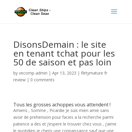
DisonsDemain : le site
en tenant tchat pour les
50 de saison et pas loin
by
vecomp-admin
|
Apr 13, 2023
|
flirtymature fr
review
|
0 comments
Tous les grosses achoppes vous attendent !
Amiens , Somme , Picardie Je suis mien amie sans
avoir de prehension pour facies a la recherche parmi
patience a des et j’espere le trouver chez vous , j’aime
le quotidien je cheris une connaissance sauf que une